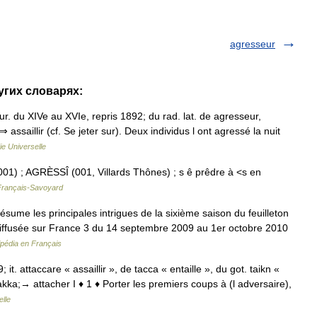
agresseur
угих словарях:
our. du XIVe au XVIe, repris 1892; du rad. lat. de agresseur,
ssaillir (cf. Se jeter sur). Deux individus l ont agressé la nuit
e Universelle
001) ; AGRÈSSÎ (001, Villards Thônes) ; s ê prêdre à <s en
 Français-Savoyard
ésume les principales intrigues de la sixième saison du feuilleton
té diffusée sur France 3 du 14 septembre 2009 au 1er octobre 2010
ipédia en Français
; it. attaccare « assaillir », de tacca « entaille », du got. taikn «
akka;→ attacher I ♦ 1 ♦ Porter les premiers coups à (l adversaire),
lle