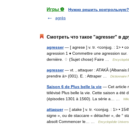
Игры ⚽
Нужно решить контрольную?
agrès
Смотреть что такое "agresser" в др
agresser
— [ agrese ] v. tr. <conjug. : 1> • c
agression 1 ♦ Commettre une agression sur. ⇒ a
dernière. ♢ (Sujet chose) Faire …
Encyclopédi
agresser
— vt. , attaquer : ATAKÂ (Albanais.
prendre à> (001). E. : Attraper …
Dictionnaire
Saison 6 de Plus belle la vie
— Cet article r
télévisé Plus belle la vie. Cette saison a é
(épisodes 1301 à 1560). La série a… …
Wik
attaquer
— [ atake ] v. tr. <conjug. : 1> • 1549
signe », ou de staccare « détacher », de ° st
absolt Commencer le… …
Encyclopédie Universe