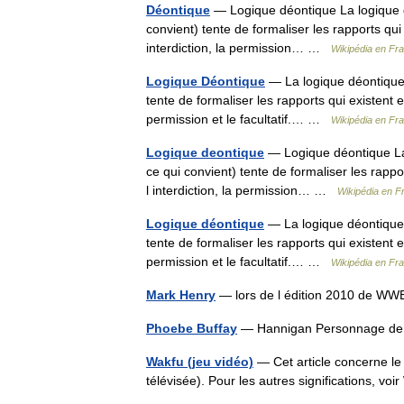
Déontique
— Logique déontique La logique dé
convient) tente de formaliser les rapports qui e
interdiction, la permission… …
Wikipédia en Fr
Logique Déontique
— La logique déontique (
tente de formaliser les rapports qui existent ent
permission et le facultatif.… …
Wikipédia en Fr
Logique deontique
— Logique déontique La l
ce qui convient) tente de formaliser les rapport
l interdiction, la permission… …
Wikipédia en F
Logique déontique
— La logique déontique (
tente de formaliser les rapports qui existent ent
permission et le facultatif.… …
Wikipédia en Fr
Mark Henry
— lors de l édition 2010 de WW
Phoebe Buffay
— Hannigan Personnage de 
Wakfu (jeu vidéo)
— Cet article concerne le 
télévisée). Pour les autres significations, 