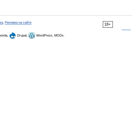
ка
,
Реклама на сайте
18+
omla,
Drupal,
WordPress, MODx.