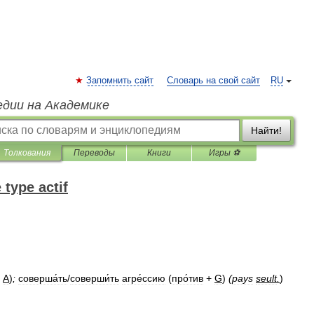
Запомнить сайт
Словарь на свой сайт
RU
едии на Академике
Найти!
Толкования
Переводы
Книги
Игры ⚽
 type actif
+
A
)
;
соверша́ть
/
соверши́ть
агре́ссию
(
про́тив
+
G
)
(
pays
seult
.
)