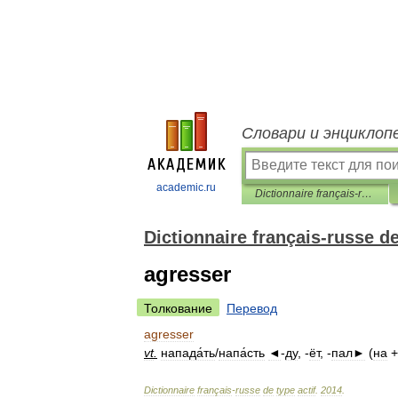
Словари и энциклоп
academic.ru
Dictionnaire français-russe de type actif
Dictionnaire français-russe de
agresser
Толкование
Перевод
agresser
vt
.
напада́ть
/
напа́сть
◄
-
ду
, -
ёт
, -
пал►
(
на
Dictionnaire
français
-
russe
de
type
actif
.
2014
.