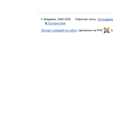
© Академик, 2000-2026
Обратная связь:
Техподдерж
👣 Путешествия
Экспорт словарей на сайты
, сделанные на PHP,
Jo